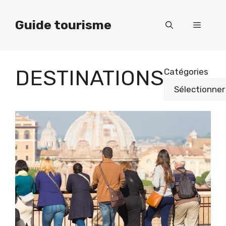
Aller
au
Guide tourisme
Menu
contenu
DESTINATIONS
Catégories