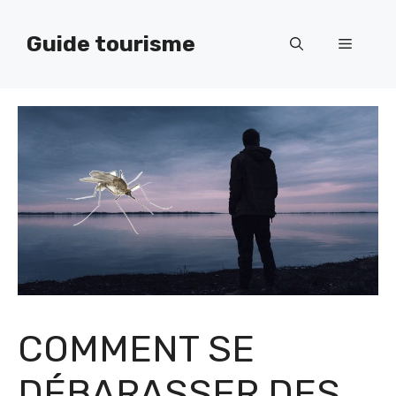
Aller
au
Guide tourisme
Menu
contenu
COMMENT SE
DÉBARASSER DES