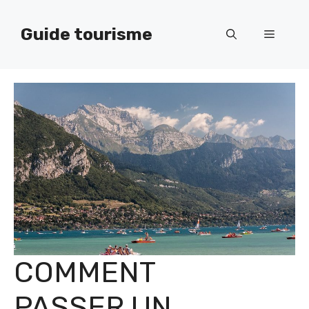
Aller
au
Guide tourisme
Menu
contenu
COMMENT
PASSER UN