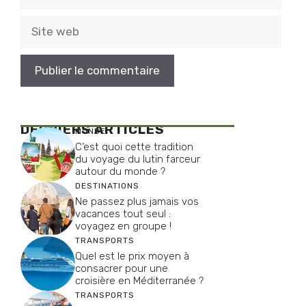
mail
Site
web
DERNIERS ARTICLES
MONDE
C’est quoi cette tradition
du voyage du lutin farceur
autour du monde ?
DESTINATIONS
Ne passez plus jamais vos
vacances tout seul :
voyagez en groupe !
TRANSPORTS
Quel est le prix moyen à
consacrer pour une
croisière en Méditerranée ?
TRANSPORTS