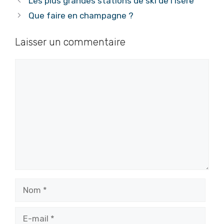
Les plus grandes stations de ski de l’Isère
Que faire en champagne ?
Laisser un commentaire
Commentaire
Nom
E-